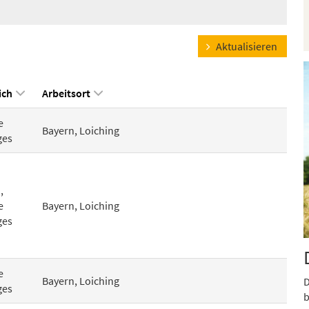
Aktualisieren
ich
Arbeitsort
e
Bayern, Loiching
ges
,
e
Bayern, Loiching
ges
e
Bayern, Loiching
D
ges
b