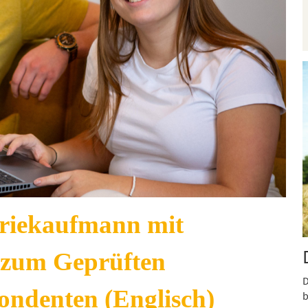
riekaufmann mit
s zum Geprüften
D
ndenten (Englisch)
b