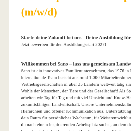
(m/w/d)
Starte deine Zukunft bei uns - Deine Ausbildung fü
Jetzt bewerben für den Ausbildungsstart 2027!
Willkommen bei Sano – lass uns gemeinsam Landwi
Sano ist ein innovatives Familienunternehmen, das 1976 in
internationale Team besteht aus rund 1.000 Mitarbeiter:inn
Vertriebsgesellschaften in über 35 Ländern weltweit tätig s
Wohle der Menschen, der Tiere und der Gesellschaft! Als Spe
arbeiten wir Tag für Tag und mit viel Umsicht und Know-H
zukunftsfähigen Landwirtschaft. Unsere Unternehmenskultur 
Hierarchien und offener Kommunikation aus. Unterstützung 
dein Raum für persönliches Wachstum, für Weiterentwicklu
du nach einem inspirierenden Arbeitsplatz suchst, an dem 