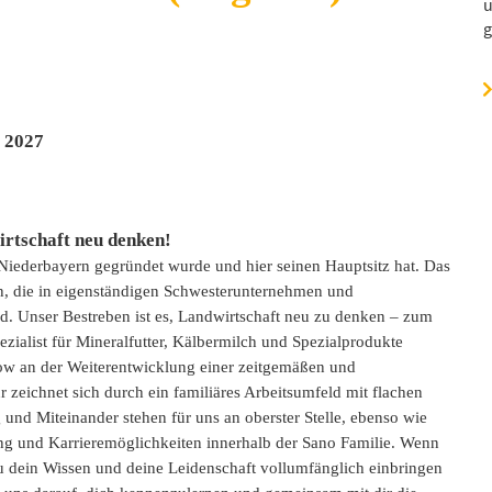
u
g
r 2027
rtschaft neu denken!
 Niederbayern gegründet wurde und hier seinen Hauptsitz hat. Das
en, die in eigenständigen Schwesterunternehmen und
ind. Unser Bestreben ist es, Landwirtschaft neu zu denken – zum
zialist für Mineralfutter, Kälbermilch und Spezialprodukte
ow an der Weiterentwicklung einer zeitgemäßen und
zeichnet sich durch ein familiäres Arbeitsumfeld mit flachen
und Miteinander stehen für uns an oberster Stelle, ebenso wie
ng und Karrieremöglichkeiten innerhalb der Sano Familie. Wenn
du dein Wissen und deine Leidenschaft vollumfänglich einbringen