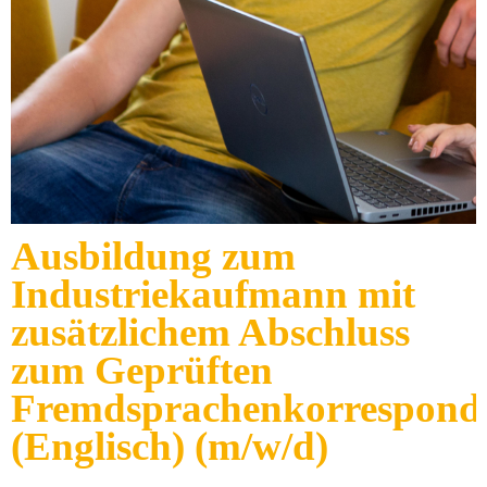
Ausbildung zum
Industriekaufmann mit
zusätzlichem Abschluss
zum Geprüften
Fremdsprachenkorrespond
(Englisch) (m/w/d)