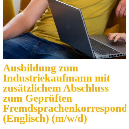
Ausbildung zum
Industriekaufmann mit
zusätzlichem Abschluss
zum Geprüften
Fremdsprachenkorrespond
(Englisch) (m/w/d)