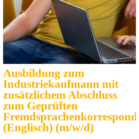
Ausbildung zum
Industriekaufmann mit
zusätzlichem Abschluss
zum Geprüften
Fremdsprachenkorrespond
(Englisch) (m/w/d)