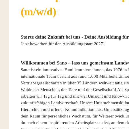
(m/w/d)
Starte deine Zukunft bei uns - Deine Ausbildung fü
Jetzt bewerben für den Ausbildungsstart 2027!
Willkommen bei Sano – lass uns gemeinsam Landwi
Sano ist ein innovatives Familienunternehmen, das 1976 in
internationale Team besteht aus rund 1.000 Mitarbeiter:inn
Vertriebsgesellschaften in über 35 Ländern weltweit tätig s
Wohle der Menschen, der Tiere und der Gesellschaft! Als Spe
arbeiten wir Tag für Tag und mit viel Umsicht und Know-H
zukunftsfähigen Landwirtschaft. Unsere Unternehmenskultur 
Hierarchien und offener Kommunikation aus. Unterstützung 
dein Raum für persönliches Wachstum, für Weiterentwicklu
du nach einem inspirierenden Arbeitsplatz suchst, an dem 