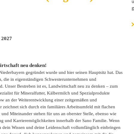
u
g
r 2027
rtschaft neu denken!
 Niederbayern gegründet wurde und hier seinen Hauptsitz hat. Das
en, die in eigenständigen Schwesterunternehmen und
ind. Unser Bestreben ist es, Landwirtschaft neu zu denken – zum
zialist für Mineralfutter, Kälbermilch und Spezialprodukte
ow an der Weiterentwicklung einer zeitgemäßen und
zeichnet sich durch ein familiäres Arbeitsumfeld mit flachen
und Miteinander stehen für uns an oberster Stelle, ebenso wie
ng und Karrieremöglichkeiten innerhalb der Sano Familie. Wenn
du dein Wissen und deine Leidenschaft vollumfänglich einbringen