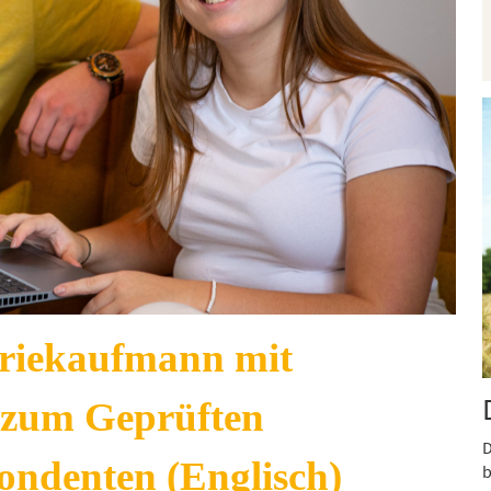
riekaufmann mit
s zum Geprüften
D
ndenten (Englisch)
b