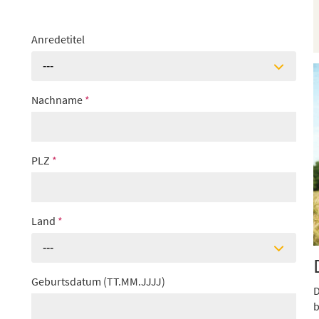
Anredetitel
---
Nachname
*
PLZ
*
Land
*
---
Geburtsdatum (TT.MM.JJJJ)
D
b