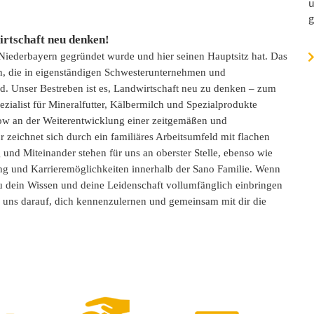
u
g
rtschaft neu denken!
 Niederbayern gegründet wurde und hier seinen Hauptsitz hat. Das
en, die in eigenständigen Schwesterunternehmen und
ind. Unser Bestreben ist es, Landwirtschaft neu zu denken – zum
zialist für Mineralfutter, Kälbermilch und Spezialprodukte
ow an der Weiterentwicklung einer zeitgemäßen und
zeichnet sich durch ein familiäres Arbeitsumfeld mit flachen
und Miteinander stehen für uns an oberster Stelle, ebenso wie
ng und Karrieremöglichkeiten innerhalb der Sano Familie. Wenn
du dein Wissen und deine Leidenschaft vollumfänglich einbringen
n uns darauf, dich kennenzulernen und gemeinsam mit dir die