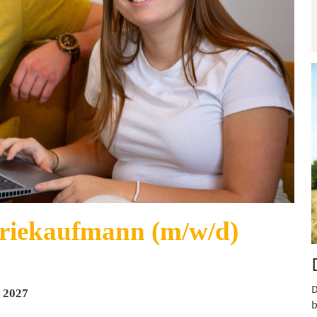
riekaufmann (m/w/d)
D
r 2027
b