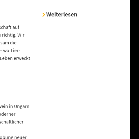
Weiterlesen
schaft auf
richtig. Wir
nsam die
– wo Tier-
m Leben erweckt
wein in Ungarn
oderner
schaftlicher
probung neuer