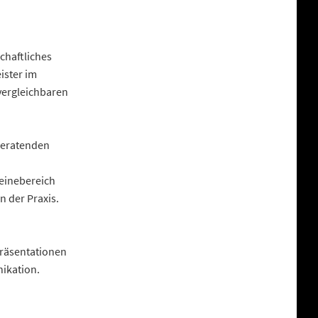
chaftliches
ister im
vergleichbaren
beratenden
einebereich
 der Praxis.
Präsentationen
ikation.