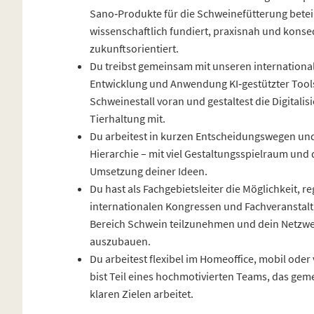
Sano‑Produkte für die Schweinefütterung beteil
wissenschaftlich fundiert, praxisnah und kons
zukunftsorientiert.
Du treibst gemeinsam mit unseren internationa
Entwicklung und Anwendung KI‑gestützter Tool
Schweinestall voran und gestaltest die Digitalis
Tierhaltung mit.
Du arbeitest in kurzen Entscheidungswegen und
Hierarchie – mit viel Gestaltungsspielraum und 
Umsetzung deiner Ideen.
Du hast als Fachgebietsleiter die Möglichkeit, r
internationalen Kongressen und Fachveranstal
Bereich Schwein teilzunehmen und dein Netzwer
auszubauen.
Du arbeitest flexibel im Homeoffice, mobil oder
bist Teil eines hochmotivierten Teams, das ge
klaren Zielen arbeitet.