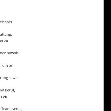
t hoher
attung.
er zu
hmen sowohl
n uns am
erung sowie
nd Beruf,
hasen
e Teamevents,