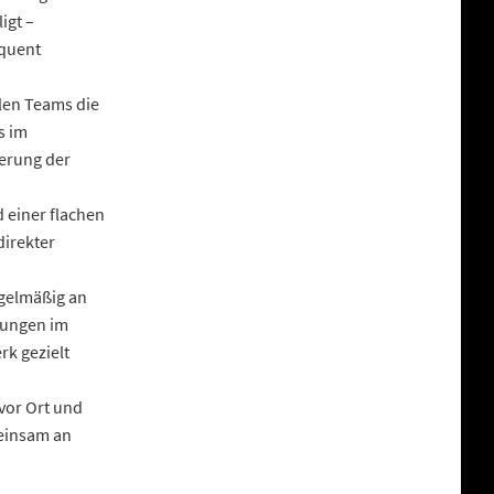
igt –
equent
len Teams die
s im
ierung der
 einer flachen
direkter
egelmäßig an
tungen im
k gezielt
 vor Ort und
meinsam an