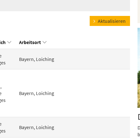
Aktualisieren
ich
Arbeitsort
e
Bayern, Loiching
ges
,
e
Bayern, Loiching
ges
e
Bayern, Loiching
D
ges
b