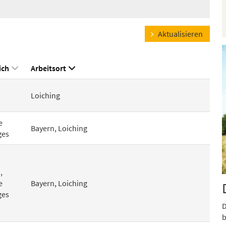
Aktualisieren
ich
Arbeitsort
Loiching
e
Bayern, Loiching
ges
,
e
Bayern, Loiching
ges
D
b